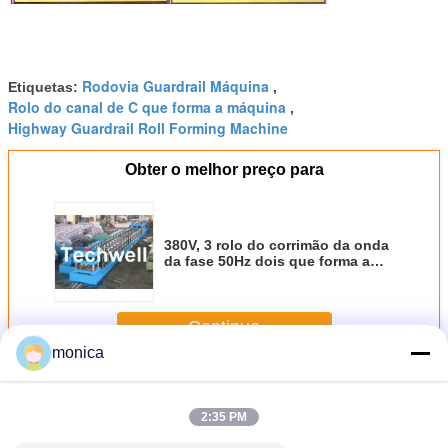
Rodovia Guardrail Máquina
Etiquetas:
,
Rolo do canal de C que forma a máquina
,
Highway Guardrail Roll Forming Machine
Obter o melhor preço para
380V, 3 rolo do corrimão da onda
da fase 50Hz dois que forma a
máquina para o corrimão da
estrada
Continue
monica
Guardrail prensagem da máquina
Mais
2:35 PM